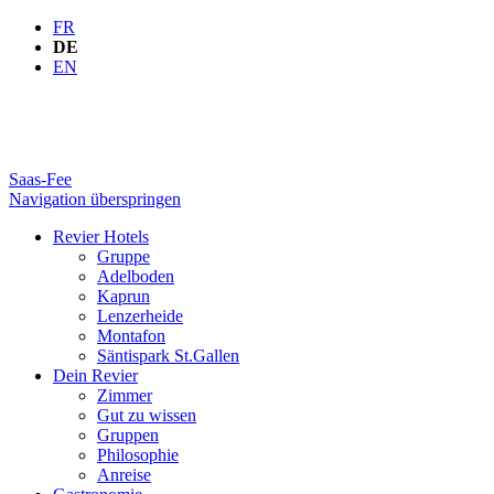
FR
DE
EN
Saas-Fee
Navigation überspringen
Revier Hotels
Gruppe
Adelboden
Kaprun
Lenzerheide
Montafon
Säntispark St.Gallen
Dein Revier
Zimmer
Gut zu wissen
Gruppen
Philosophie
Anreise