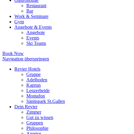
Gastronomie
Restaurant
Bar
Work & Seminare
Gym
Angebote & Events
Angebote
Events
Ski Teams
Book Now
Navigation überspringen
Revier Hotels
Gruppe
Adelboden
Kaprun
Lenzerheide
Montafon
Säntispark St.Gallen
Dein Revier
Zimmer
Gut zu wissen
Gruppen
Philosophie
Anreise