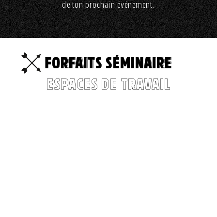
de ton prochain événement.
FORFAITS SÉMINAIRE
ESPACES DE TRAVAIL
Fuchsbau
Tu cherches une
salle cool pour une
réunion, tu fêtes un
anniversaire ou tu
veux célébrer une
autre occasion et tu