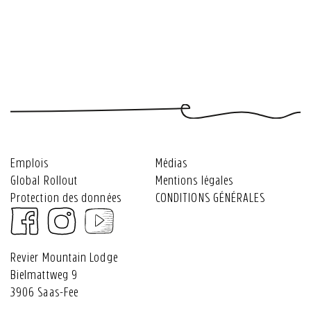
de
chambres
d'achat,
table
vous
valeur
vêtements,
Revier
et
et
Revier
casquettes
Mountain
restez
bons
Mountain
&
Lodge
informé
pour
Lodge
souvenirs
Saas-
!
des
Saas-
Fee
événements
Fee
Emplois
Médias
Global Rollout
Mentions légales
Protection des données
CONDITIONS GÉNÉRALES
Revier Mountain Lodge
Bielmattweg 9
3906 Saas-Fee