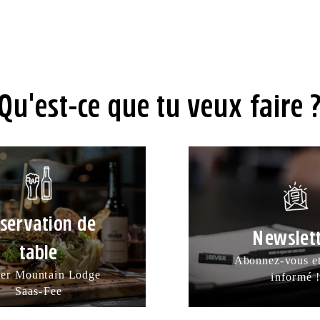
Qu'est-ce que tu veux faire 
Bons
on
d'achat
Boutique
Bons
Bons
servation de
de
Newslet
d'achat,
valeur
table
vêtements,
Abonnez-vous et
et
casquettes
ier Mountain Lodge
informé 
bons
&
Saas-Fee
pour
souvenirs
des