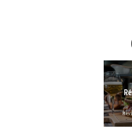
Réservati
de
Ré
chambres
Revier
Rev
Mountain
Lodge
Saas-