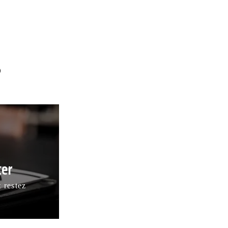
?
ter
 restez
!